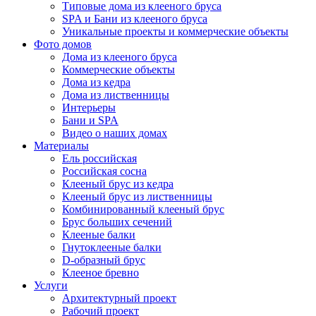
Типовые дома из клееного бруса
SPA и Бани из клееного бруса
Уникальные проекты и коммерческие объекты
Фото домов
Дома из клееного бруса
Коммерческие объекты
Дома из кедра
Дома из лиственницы
Интерьеры
Бани и SPA
Видео о наших домах
Материалы
Ель российская
Российская сосна
Клееный брус из кедра
Клееный брус из лиственницы
Комбинированный клееный брус
Брус больших сечений
Клееные балки
Гнутоклееные балки
D-образный брус
Клееное бревно
Услуги
Архитектурный проект
Рабочий проект