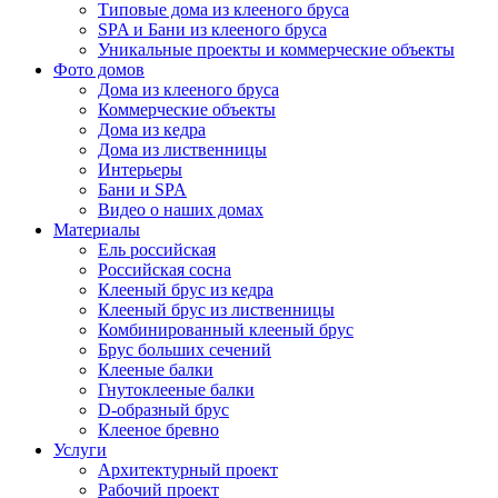
Типовые дома из клееного бруса
SPA и Бани из клееного бруса
Уникальные проекты и коммерческие объекты
Фото домов
Дома из клееного бруса
Коммерческие объекты
Дома из кедра
Дома из лиственницы
Интерьеры
Бани и SPA
Видео о наших домах
Материалы
Ель российская
Российская сосна
Клееный брус из кедра
Клееный брус из лиственницы
Комбинированный клееный брус
Брус больших сечений
Клееные балки
Гнутоклееные балки
D-образный брус
Клееное бревно
Услуги
Архитектурный проект
Рабочий проект