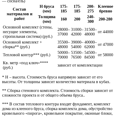
— сосна/ель)
Н бруса
175-
175-
200-
Клееное
Состав
(мм)
185
185
275
бревно
материалов и
Толщина
240-
работ
160
200
200-280
(мм)
300
Основной комплект (стены,
28000–
31000–
31500–
несущие элементы,
от 44000
37000
42000
48000
стропильная система) (руб.)
Основной комплект +
35500–
39000–
40000–
от 47000
сборка** (руб.)
48000
54000
62000
50000–
53500–
54500–
Тепловой контур*** (руб.)
от 58000
70000
76500
84500
Кв. метр «под ключ»****
зависит от комплектации
(руб.)
* H – высота. Стоимость бруса напрямую зависит от его
высоты. От толщины зависит количество материала в кубах.
** Сборка стенового комплекта. Стоимость сборки зависит от
сложности проекта и от общего объема бруса..
*** В состав теплового контура входят фундамент, комплект
дома из клееного бруса, сборка комплекта дома, обустройство
кровельного «пирога», кровельное покрытие, оконные блоки,