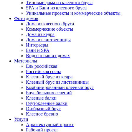
Типовые дома из клееного бруса
SPA и Бани из клееного бруса
Уникальные проекты и коммерческие объекты
Фото домов
Дома из клееного бруса
Коммерческие объекты
Дома из кедра
Дома из лиственницы
Интерьеры
Бани и SPA
Видео о наших домах
Материалы
Ель российская
Российская сосна
Клееный брус из кедра
Клееный брус из лиственницы
Комбинированный клееный брус
Брус больших сечений
Клееные балки
Гнутоклееные балки
D-образный брус
Клееное бревно
Услуги
Архитектурный проект
Рабочий проект