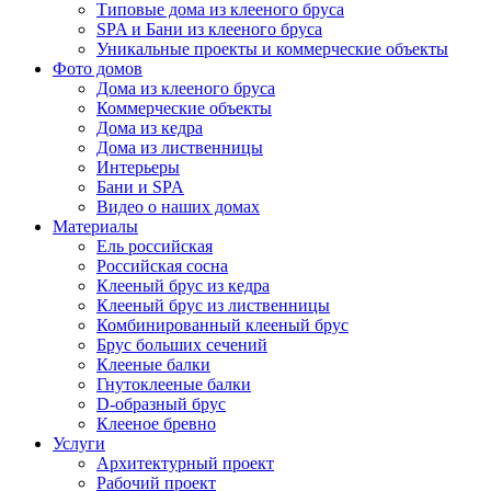
Типовые дома из клееного бруса
SPA и Бани из клееного бруса
Уникальные проекты и коммерческие объекты
Фото домов
Дома из клееного бруса
Коммерческие объекты
Дома из кедра
Дома из лиственницы
Интерьеры
Бани и SPA
Видео о наших домах
Материалы
Ель российская
Российская сосна
Клееный брус из кедра
Клееный брус из лиственницы
Комбинированный клееный брус
Брус больших сечений
Клееные балки
Гнутоклееные балки
D-образный брус
Клееное бревно
Услуги
Архитектурный проект
Рабочий проект