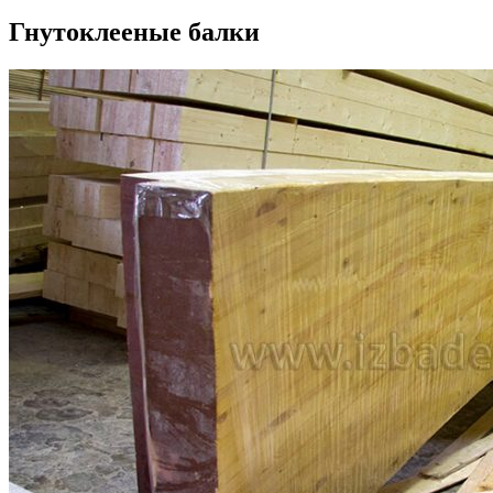
Гнутоклееные балки