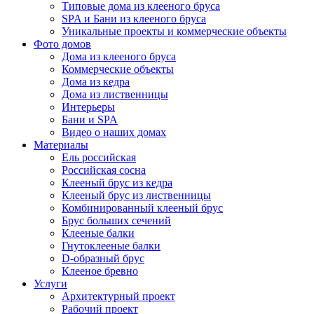
Типовые дома из клееного бруса
SPA и Бани из клееного бруса
Уникальные проекты и коммерческие объекты
Фото домов
Дома из клееного бруса
Коммерческие объекты
Дома из кедра
Дома из лиственницы
Интерьеры
Бани и SPA
Видео о наших домах
Материалы
Ель российская
Российская сосна
Клееный брус из кедра
Клееный брус из лиственницы
Комбинированный клееный брус
Брус больших сечений
Клееные балки
Гнутоклееные балки
D-образный брус
Клееное бревно
Услуги
Архитектурный проект
Рабочий проект