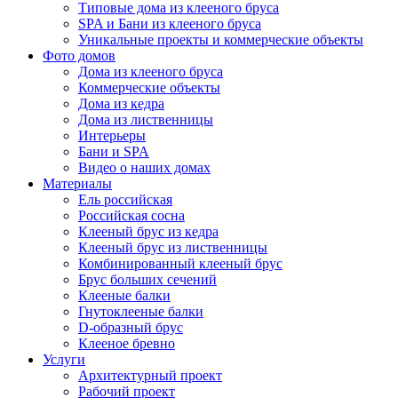
Типовые дома из клееного бруса
SPA и Бани из клееного бруса
Уникальные проекты и коммерческие объекты
Фото домов
Дома из клееного бруса
Коммерческие объекты
Дома из кедра
Дома из лиственницы
Интерьеры
Бани и SPA
Видео о наших домах
Материалы
Ель российская
Российская сосна
Клееный брус из кедра
Клееный брус из лиственницы
Комбинированный клееный брус
Брус больших сечений
Клееные балки
Гнутоклееные балки
D-образный брус
Клееное бревно
Услуги
Архитектурный проект
Рабочий проект