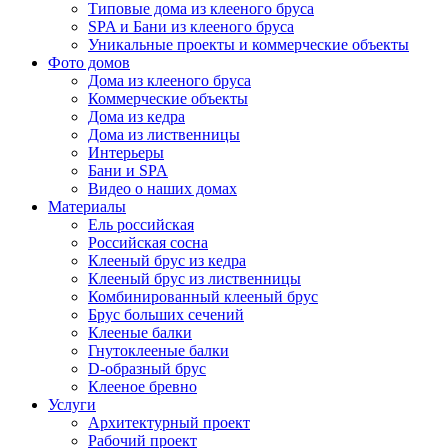
Типовые дома из клееного бруса
SPA и Бани из клееного бруса
Уникальные проекты и коммерческие объекты
Фото домов
Дома из клееного бруса
Коммерческие объекты
Дома из кедра
Дома из лиственницы
Интерьеры
Бани и SPA
Видео о наших домах
Материалы
Ель российская
Российская сосна
Клееный брус из кедра
Клееный брус из лиственницы
Комбинированный клееный брус
Брус больших сечений
Клееные балки
Гнутоклееные балки
D-образный брус
Клееное бревно
Услуги
Архитектурный проект
Рабочий проект