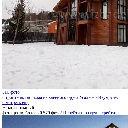
316 фото
Строительство дома из клееного бруса Усадьба «Изумруд».
Смотреть еще
У нас огромный
фотоархив, более
20 579
фото!
Перейти в раздел
Перейти