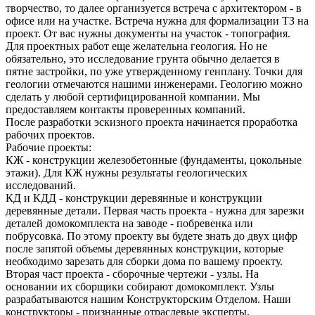
творчество, то далее организуется встреча с архитектором - в
офисе или на участке. Встреча нужна для формализации ТЗ на
проект. От вас нужны документы на участок - топография.
Для проектных работ еще желательна геология. Но не
обязательно, это исследование грунта обычно делается в
пятне застройки, по уже утвержденному генплану. Точки для
геологии отмечаются нашими инженерами. Геологию можно
сделать у любой сертифицированной компании. Мы
предоставляем контакты проверенных компаний.
После разработки эскизного проекта начинается проработка
рабочих проектов.
Рабочие проекты:
КЖ - конструкции железобетонные (фундаменты, цокольные
этажи). Для КЖ нужны результаты геологических
исследований.
КД и КДД - конструкции деревянные и конструкции
деревянные детали. Первая часть проекта - нужна для зарезки
деталей домокомплекта на заводе - побревенка или
побрусовка. По этому проекту вы будете знать до двух цифр
после запятой объемы деревянных конструкции, которые
необходимо зарезать для сборки дома по вашему проекту.
Вторая част проекта - сборочные чертежи - узлы. На
основании их сборщики собирают домокомплект. Узлы
разрабатываются нашим Конструкторским Отделом. Наши
конструкторы - признанные отраслевые эксперты.