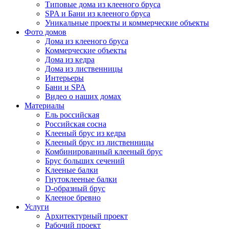
Типовые дома из клееного бруса
SPA и Бани из клееного бруса
Уникальные проекты и коммерческие объекты
Фото домов
Дома из клееного бруса
Коммерческие объекты
Дома из кедра
Дома из лиственницы
Интерьеры
Бани и SPA
Видео о наших домах
Материалы
Ель российская
Российская сосна
Клееный брус из кедра
Клееный брус из лиственницы
Комбинированный клееный брус
Брус больших сечений
Клееные балки
Гнутоклееные балки
D-образный брус
Клееное бревно
Услуги
Архитектурный проект
Рабочий проект