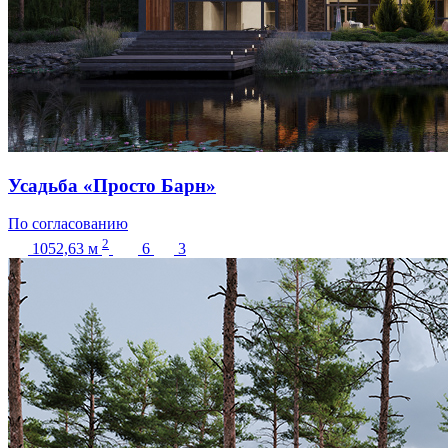
Усадьба «Просто Барн»
По согласованию
2
1052,63
м
6
3