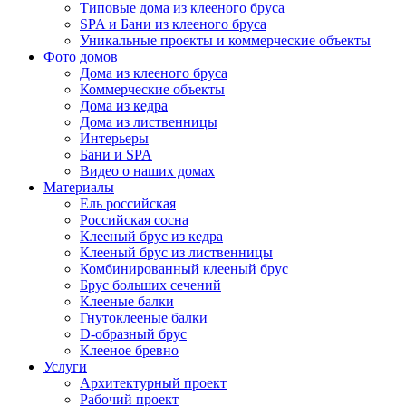
Типовые дома из клееного бруса
SPA и Бани из клееного бруса
Уникальные проекты и коммерческие объекты
Фото домов
Дома из клееного бруса
Коммерческие объекты
Дома из кедра
Дома из лиственницы
Интерьеры
Бани и SPA
Видео о наших домах
Материалы
Ель российская
Российская сосна
Клееный брус из кедра
Клееный брус из лиственницы
Комбинированный клееный брус
Брус больших сечений
Клееные балки
Гнутоклееные балки
D-образный брус
Клееное бревно
Услуги
Архитектурный проект
Рабочий проект