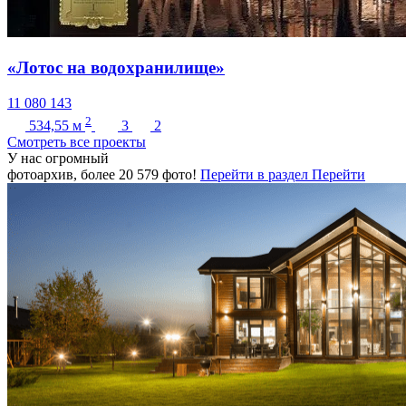
«Лотос на водохранилище»
11 080 143
2
534,55
м
3
2
Cмотреть все проекты
У нас огромный
фотоархив, более
20 579
фото!
Перейти в раздел
Перейти