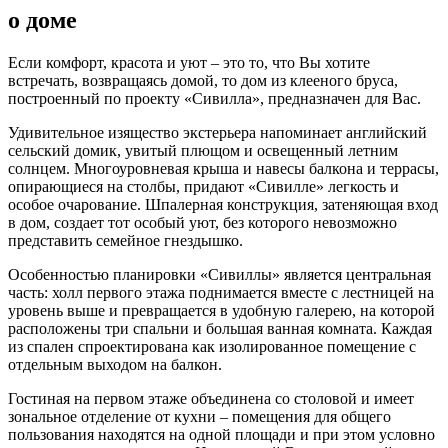
о доме
Если комфорт, красота и уют – это то, что Вы хотите
встречать, возвращаясь домой, то дом из клееного бруса,
построенный по проекту «Сивилла», предназначен для Вас.
Удивительное изящество экстерьера напоминает английский
сельский домик, увитый плющом и освещенный летним
солнцем. Многоуровневая крыша и навесы балкона и террасы,
опирающиеся на столбы, придают «Сивилле» легкость и
особое очарование. Шпалерная конструкция, затеняющая вход
в дом, создает тот особый уют, без которого невозможно
представить семейное гнездышко.
Особенностью планировки «Сивиллы» является центральная
часть: холл первого этажа поднимается вместе с лестницей на
уровень выше и превращается в удобную галерею, на которой
расположены три спальни и большая ванная комната. Каждая
из спален спроектирована как изолированное помещение с
отдельным выходом на балкон.
Гостиная на первом этаже объединена со столовой и имеет
зональное отделение от кухни – помещения для общего
пользования находятся на одной площади и при этом условно