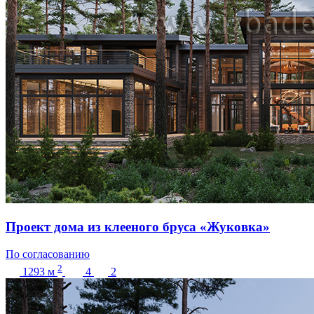
Проект дома из клееного бруса «Жуковка»
По согласованию
2
1293
м
4
2