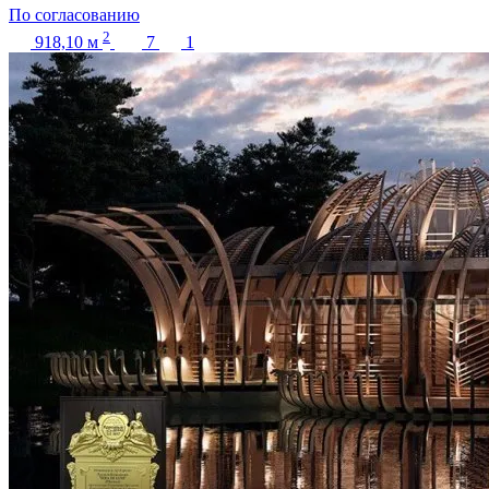
По согласованию
2
918,10
м
7
1