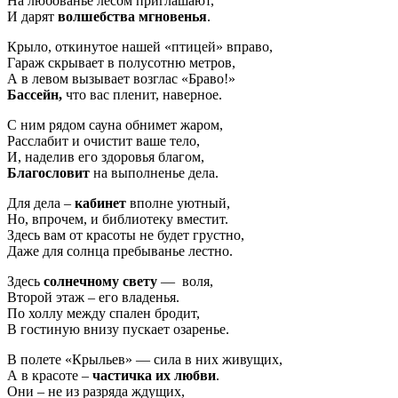
На любованье лесом приглашают,
И дарят
волшебства мгновенья
.
Крыло, откинутое нашей «птицей» вправо,
Гараж скрывает в полусотню метров,
А в левом вызывает возглас «Браво!»
Бассейн,
что вас пленит, наверное.
С ним рядом сауна обнимет жаром,
Расслабит и очистит ваше тело,
И, наделив его здоровья благом,
Благословит
на выполненье дела.
Для дела –
кабинет
вполне уютный,
Но, впрочем, и библиотеку вместит.
Здесь вам от красоты не будет грустно,
Даже для солнца пребыванье лестно.
Здесь
солнечному свету
— воля,
Второй этаж – его владенья.
По холлу между спален бродит,
В гостиную внизу пускает озаренье.
В полете «Крыльев» — сила в них живущих,
А в красоте –
частичка их любви
.
Они – не из разряда ждущих,