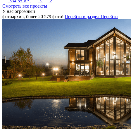
534,55
м
3
2
Cмотреть все проекты
У нас огромный
фотоархив, более
20 579
фото!
Перейти в раздел
Перейти