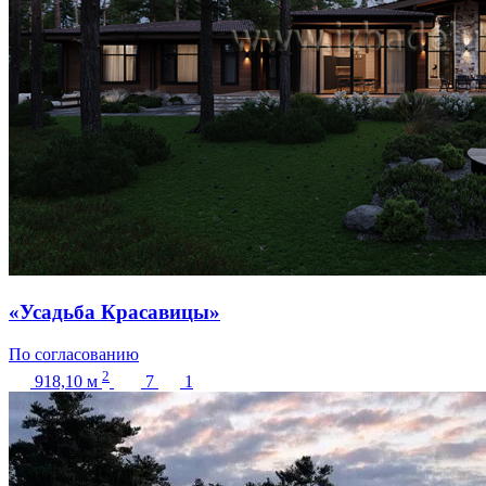
«Усадьба Красавицы»
По согласованию
2
918,10
м
7
1