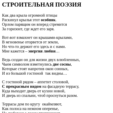
СТРОИТЕЛЬНАЯ ПОЭЗИЯ
Как два крыла огромной птицы
Раскинул крылья этот
особняк
.
Орлом парящим он вперед стремится
За горизонт, где ждет его заря.
Вот-вот взмахнет он крышами-крылами,
В мгновенье оторвется от земли,
Но что-то держит его здесь и с нами.
Мне кажется –
энергия любви
…
Ведь создан он для жизни двух влюбленных,
Чьим символом взметнулись
две сосны
,
Которые стоят напротив окон сонных,
И из большой гостиной так видны…
С гостиной рядом – аппетит столовой,
С прекрасным видом
на фасадную террасу,
Куда выходит дверь от кухни новой,
И дверь из спальни, чтоб проснуться разом.
Террасы дом по кругу окаймляют,
Как полоса на нежном оперенье,