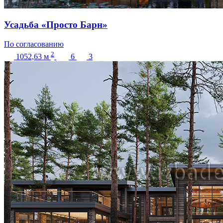
Усадьба «Просто Барн»
По согласованию
2
1052,63
м
6
3