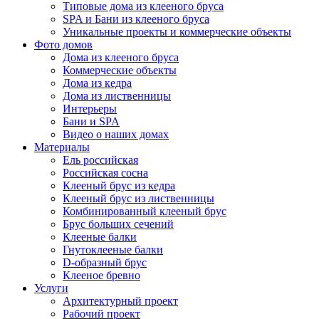
Типовые дома из клееного бруса
SPA и Бани из клееного бруса
Уникальные проекты и коммерческие объекты
Фото домов
Дома из клееного бруса
Коммерческие объекты
Дома из кедра
Дома из лиственницы
Интерьеры
Бани и SPA
Видео о наших домах
Материалы
Ель российская
Российская сосна
Клееный брус из кедра
Клееный брус из лиственницы
Комбинированный клееный брус
Брус больших сечений
Клееные балки
Гнутоклееные балки
D-образный брус
Клееное бревно
Услуги
Архитектурный проект
Рабочий проект