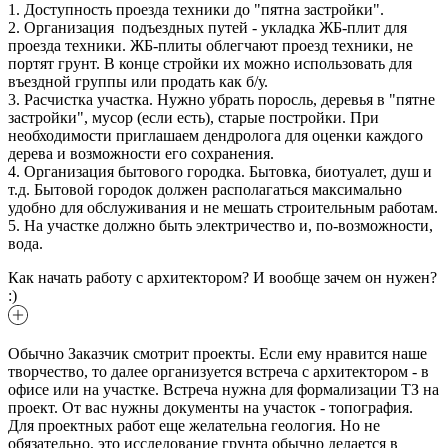
1. Доступность проезда техники до "пятна застройки".
2. Организация подъездных путей - укладка ЖБ-плит для
проезда техники. ЖБ-плиты облегчают проезд техники, не
портят грунт. В конце стройки их можно использовать для
въездной группы или продать как б/у.
3. Расчистка участка. Нужно убрать поросль, деревья в "пятне
застройки", мусор (если есть), старые постройки. При
необходимости приглашаем дендролога для оценки каждого
дерева и возможности его сохранения.
4. Организация бытового городка. Бытовка, биотуалет, душ и
т.д. Бытовой городок должен располагаться максимально
удобно для обслуживания и не мешать строительным работам.
5. На участке должно быть электричество и, по-возможности,
вода.
Как начать работу с архитектором? И вообще зачем он нужен?
:)
Обычно Заказчик смотрит проекты. Если ему нравится наше
творчество, то далее организуется встреча с архитектором - в
офисе или на участке. Встреча нужна для формализации ТЗ на
проект. От вас нужны документы на участок - топография.
Для проектных работ еще желательна геология. Но не
обязательно, это исследование грунта обычно делается в