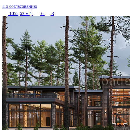
По согласованию
2
1052,63
м
6
3