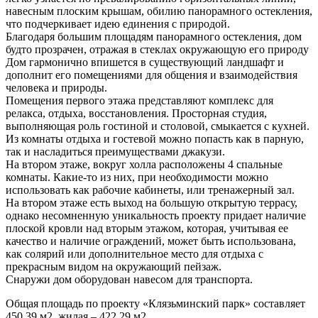
навесным плоским крышам, обилию панорамного остекления,
что подчеркивает идею единения с природой.
Благодаря большим площадям панорамного остекления, дом
будто прозрачен, отражая в стеклах окружающую его природу
Дом гармонично впишется в существующий ландшафт и
дополнит его помещениями для общения и взаимодействия
человека и природы.
Помещения первого этажа представляют комплекс для
релакса, отдыха, восстановления. Просторная студия,
выполняющая роль гостиной и столовой, смыкается с кухней.
Из комнаты отдыха и гостевой можно попасть как в парную,
так и насладиться преимуществами джакузи.
На втором этаже, вокруг холла расположены 4 спальные
комнаты. Какие-то из них, при необходимости можно
использовать как рабочие кабинеты, или тренажерный зал.
На втором этаже есть выход на большую открытую террасу,
однако несомненную уникальность проекту придает наличие
плоской кровли над вторым этажом, которая, учитывая ее
качество и наличие ограждений, может быть использована,
как солярий или дополнительное место для отдыха с
прекрасным видом на окружающий пейзаж.
Снаружи дом оборудован навесом для транспорта.
Общая площадь по проекту «Клязьминский парк» составляет
450,39 м2, жилая – 422,29 м2.