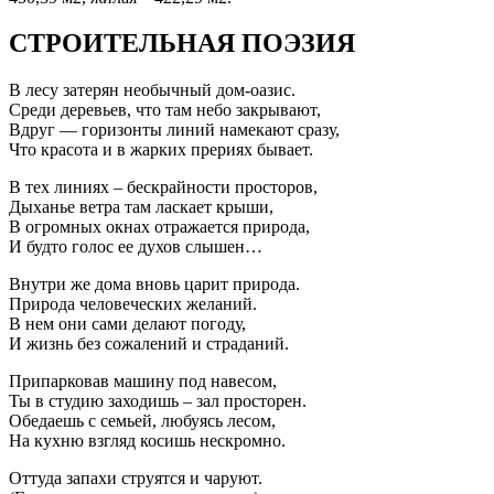
СТРОИТЕЛЬНАЯ ПОЭЗИЯ
В лесу затерян необычный дом-оазис.
Среди деревьев, что там небо закрывают,
Вдруг — горизонты линий намекают сразу,
Что красота и в жарких прериях бывает.
В тех линиях – бескрайности просторов,
Дыханье ветра там ласкает крыши,
В огромных окнах отражается природа,
И будто голос ее духов слышен…
Внутри же дома вновь царит природа.
Природа человеческих желаний.
В нем они сами делают погоду,
И жизнь без сожалений и страданий.
Припарковав машину под навесом,
Ты в студию заходишь – зал просторен.
Обедаешь с семьей, любуясь лесом,
На кухню взгляд косишь нескромно.
Оттуда запахи струятся и чаруют.