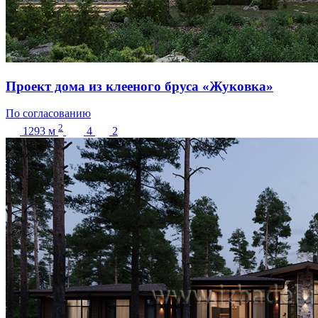
Проект дома из клееного бруса «Жуковка»
По согласованию
2
1293
м
4
2