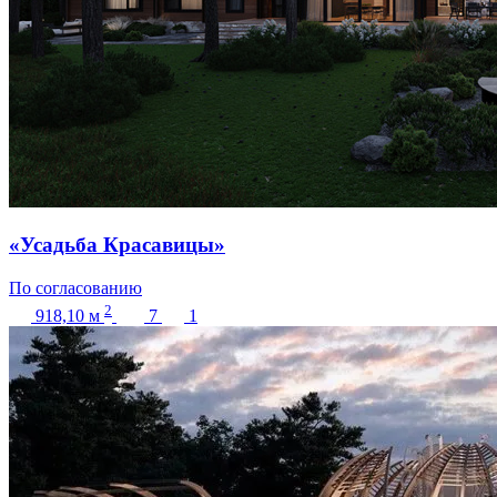
«Усадьба Красавицы»
По согласованию
2
918,10
м
7
1