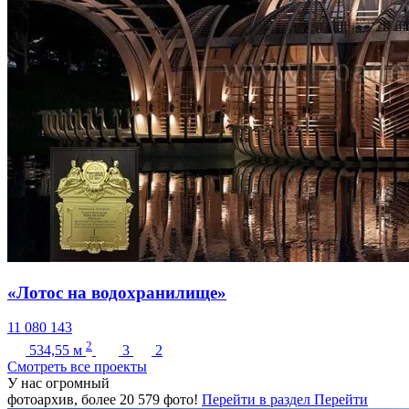
«Лотос на водохранилище»
11 080 143
2
534,55
м
3
2
Cмотреть все проекты
У нас огромный
фотоархив, более
20 579
фото!
Перейти в раздел
Перейти