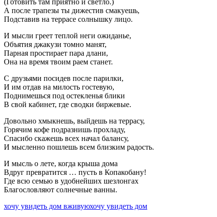
(Готовить там приятно и светло.)
А после трапезы ты дижестив смакуешь,
Подставив на террасе солнышку лицо.
И мысли греет теплой неги ожиданье,
Объятия джакузи томно манят,
Парная простирает пара длани,
Она на время твоим раем станет.
С друзьями посидев после парилки,
И им отдав на милость гостевую,
Поднимешься под остекленья блики
В свой кабинет, где сводки биржевые.
Довольно хмыкнешь, выйдешь на террасу,
Горячим кофе подразнишь прохладу,
Спасибо скажешь всех начал балансу,
И мысленно пошлешь всем близким радость.
И мысль о лете, когда крыша дома
Вдруг превратится … пусть в Копакобану!
Где всю семью в удобнейших шезлонгах
Благословляют солнечные ванны.
хочу увидеть дом вживую
хочу увидеть дом