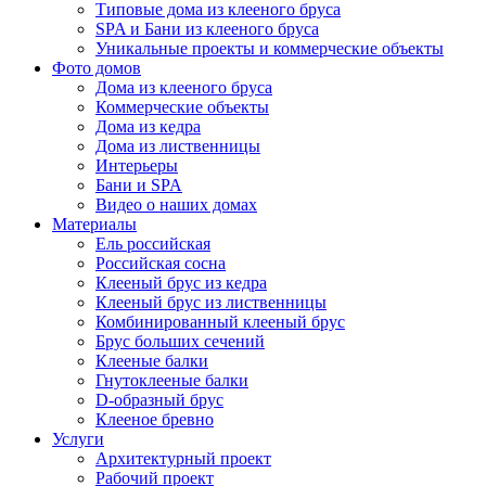
Типовые дома из клееного бруса
SPA и Бани из клееного бруса
Уникальные проекты и коммерческие объекты
Фото домов
Дома из клееного бруса
Коммерческие объекты
Дома из кедра
Дома из лиственницы
Интерьеры
Бани и SPA
Видео о наших домах
Материалы
Ель российская
Российская сосна
Клееный брус из кедра
Клееный брус из лиственницы
Комбинированный клееный брус
Брус больших сечений
Клееные балки
Гнутоклееные балки
D-образный брус
Клееное бревно
Услуги
Архитектурный проект
Рабочий проект