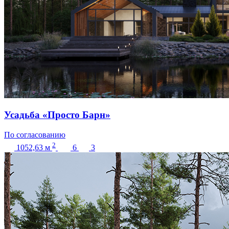
Усадьба «Просто Барн»
По согласованию
2
1052,63
м
6
3