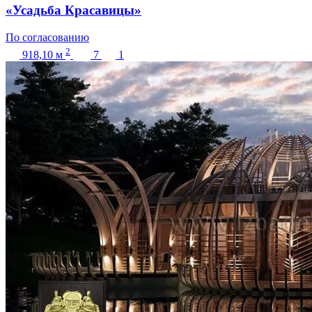
«Усадьба Красавицы»
По согласованию
2
918,10
м
7
1