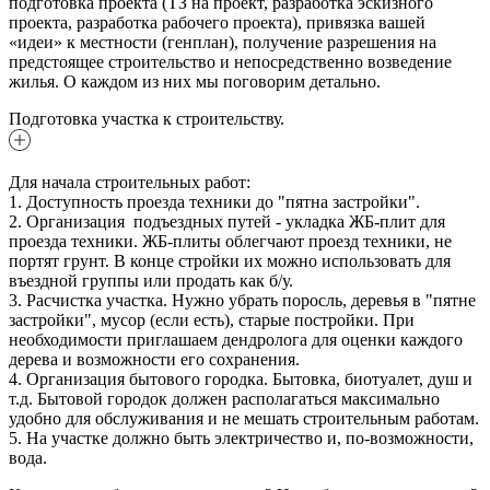
подготовка проекта (ТЗ на проект, разработка эскизного
проекта, разработка рабочего проекта), привязка вашей
«идеи» к местности (генплан), получение разрешения на
предстоящее строительство и непосредственно возведение
жилья. О каждом из них мы поговорим детально.
Подготовка участка к строительству.
Для начала строительных работ:
1. Доступность проезда техники до "пятна застройки".
2. Организация подъездных путей - укладка ЖБ-плит для
проезда техники. ЖБ-плиты облегчают проезд техники, не
портят грунт. В конце стройки их можно использовать для
въездной группы или продать как б/у.
3. Расчистка участка. Нужно убрать поросль, деревья в "пятне
застройки", мусор (если есть), старые постройки. При
необходимости приглашаем дендролога для оценки каждого
дерева и возможности его сохранения.
4. Организация бытового городка. Бытовка, биотуалет, душ и
т.д. Бытовой городок должен располагаться максимально
удобно для обслуживания и не мешать строительным работам.
5. На участке должно быть электричество и, по-возможности,
вода.