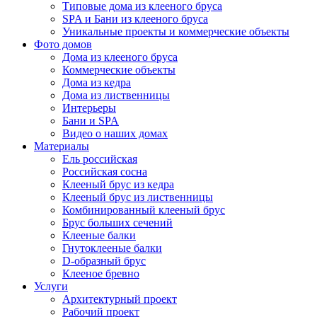
Типовые дома из клееного бруса
SPA и Бани из клееного бруса
Уникальные проекты и коммерческие объекты
Фото домов
Дома из клееного бруса
Коммерческие объекты
Дома из кедра
Дома из лиственницы
Интерьеры
Бани и SPA
Видео о наших домах
Материалы
Ель российская
Российская сосна
Клееный брус из кедра
Клееный брус из лиственницы
Комбинированный клееный брус
Брус больших сечений
Клееные балки
Гнутоклееные балки
D-образный брус
Клееное бревно
Услуги
Архитектурный проект
Рабочий проект