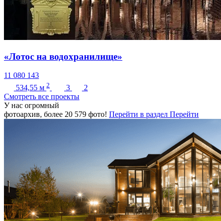
«Лотос на водохранилище»
11 080 143
2
534,55
м
3
2
Cмотреть все проекты
У нас огромный
фотоархив, более
20 579
фото!
Перейти в раздел
Перейти