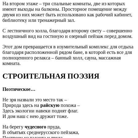
На втором этаже – три спальные комнаты, две из которых
имеют выходы на балконы. Просторное помещение между
двумя из них может быть использовано как рабочий кабинет,
библиотеку или тренажерный зал.
С лестничного холла, благодаря второму свету – совершенно
воздушный вид на гостиную и озерный пейзаж перед домом.
Этот дом превращается в изумительный комплекс для отдыха
благодаря расположенной рядом бане, в которой есть все для
полноценного релакса – банный холл, сауна, массажная
комната.
СТРОИТЕЛЬНАЯ ПОЭЗИЯ
Поэтическое…
Не зря назвали это место так –
Природа здесь на
райскую
похожа –
Здесь экологии навеки поднят флаг.
И дом наш с нею дружит тоже.
На берегу
чудесного
пруда,
В объятьях среднерусского пейзажа,
Построен из таланта и труда