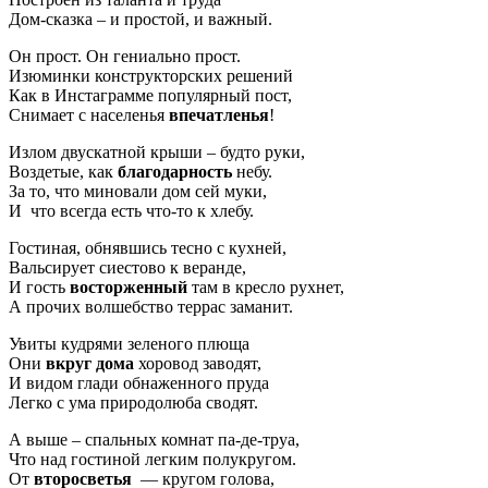
Дом-сказка – и простой, и важный.
Он прост. Он гениально прост.
Изюминки конструкторских решений
Как в Инстаграмме популярный пост,
Снимает с населенья
впечатленья
!
Излом двускатной крыши – будто руки,
Воздетые, как
благодарность
небу.
За то, что миновали дом сей муки,
И что всегда есть что-то к хлебу.
Гостиная, обнявшись тесно с кухней,
Вальсирует сиестово к веранде,
И гость
восторженный
там в кресло рухнет,
А прочих волшебство террас заманит.
Увиты кудрями зеленого плюща
Они
вкруг дома
хоровод заводят,
И видом глади обнаженного пруда
Легко с ума природолюба сводят.
А выше – спальных комнат па-де-труа,
Что над гостиной легким полукругом.
От
второсветья
— кругом голова,