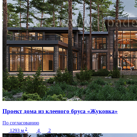
Проект дома из клееного бруса «Жуковка»
По согласованию
2
1293
м
4
2