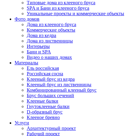
Типовые дома из клееного бруса
SPA и Бани из клееного бруса
Уникальные проекты и коммерческие объекты
Фото домов
Дома из клееного бруса
Коммерческие объекты
Дома из кедра
Дома из лиственницы
Интерьеры
Бани и SPA
Видео о наших домах
Материалы
Ель российская
Российская сосна
Клееный брус из кедра
Клееный брус из лиственницы
Комбинированный клееный брус
Брус больших сечений
Клееные балки
Гнутоклееные балки
D-образный брус
Клееное бревно
Услуги
Архитектурный проект
Рабочий проект