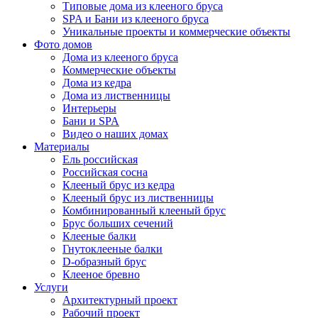
Типовые дома из клееного бруса
SPA и Бани из клееного бруса
Уникальные проекты и коммерческие объекты
Фото домов
Дома из клееного бруса
Коммерческие объекты
Дома из кедра
Дома из лиственницы
Интерьеры
Бани и SPA
Видео о наших домах
Материалы
Ель российская
Российская сосна
Клееный брус из кедра
Клееный брус из лиственницы
Комбинированный клееный брус
Брус больших сечений
Клееные балки
Гнутоклееные балки
D-образный брус
Клееное бревно
Услуги
Архитектурный проект
Рабочий проект