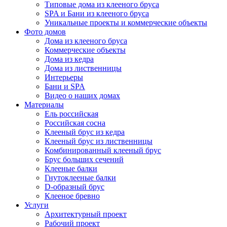
Типовые дома из клееного бруса
SPA и Бани из клееного бруса
Уникальные проекты и коммерческие объекты
Фото домов
Дома из клееного бруса
Коммерческие объекты
Дома из кедра
Дома из лиственницы
Интерьеры
Бани и SPA
Видео о наших домах
Материалы
Ель российская
Российская сосна
Клееный брус из кедра
Клееный брус из лиственницы
Комбинированный клееный брус
Брус больших сечений
Клееные балки
Гнутоклееные балки
D-образный брус
Клееное бревно
Услуги
Архитектурный проект
Рабочий проект