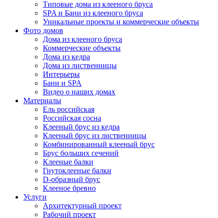
Типовые дома из клееного бруса
SPA и Бани из клееного бруса
Уникальные проекты и коммерческие объекты
Фото домов
Дома из клееного бруса
Коммерческие объекты
Дома из кедра
Дома из лиственницы
Интерьеры
Бани и SPA
Видео о наших домах
Материалы
Ель российская
Российская сосна
Клееный брус из кедра
Клееный брус из лиственницы
Комбинированный клееный брус
Брус больших сечений
Клееные балки
Гнутоклееные балки
D-образный брус
Клееное бревно
Услуги
Архитектурный проект
Рабочий проект